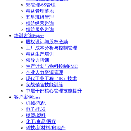
5S管理/6S管理
精益管理落地
五星班组管理
精益经营咨询
精益服务咨询
培训咨询
Project
股权设计与股权激励
工厂成本分析与控制管理
精益生产培训
领导力培训
生产计划与物料控制PMC
企业人力资源管理
现代工业工程（IE）技术
实战销售技能训练
中层干部核心管理技能提升
客户案例
Case
机械/汽配
电子/电器
模塑/塑料
化工/食品/医疗
科技/新材料/房地产