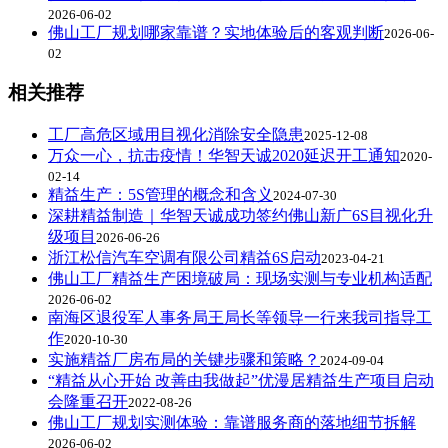
2026-06-02
佛山工厂规划哪家靠谱？实地体验后的客观判断
2026-06-
02
相关推荐
工厂高危区域用目视化消除安全隐患
2025-12-08
万众一心，抗击疫情！华智天诚2020延迟开工通知
2020-
02-14
精益生产：5S管理的概念和含义
2024-07-30
深耕精益制造｜华智天诚成功签约佛山新广6S目视化升
级项目
2026-06-26
浙江松信汽车空调有限公司精益6S启动
2023-04-21
佛山工厂精益生产困境破局：现场实测与专业机构适配
2026-06-02
南海区退役军人事务局王局长等领导一行来我司指导工
作
2020-10-30
实施精益厂房布局的关键步骤和策略？
2024-09-04
“精益从心开始 改善由我做起”优漫居精益生产项目启动
会隆重召开
2022-08-26
佛山工厂规划实测体验：靠谱服务商的落地细节拆解
2026-06-02