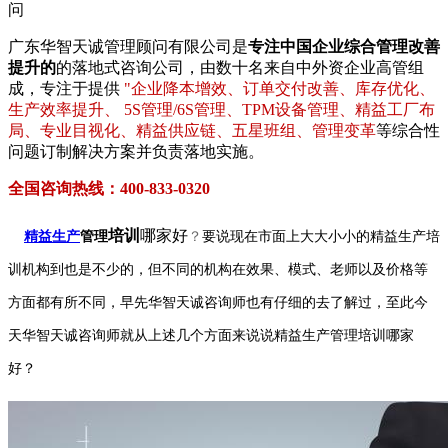
问
广东华智天诚管理顾问有限公司是
专注中国企业综合管理改善
提升的
的落地式咨询公司，由数十名来自中外资企业高管组
成，专注于提供
"企业降本增效、订单交付改善、库存优化、
生产效率提升、 5S管理/6S管理、TPM设备管理、精益工厂布
局、专业目视化、精益供应链、五星班组、管理变革
等综合性
问题订制解决方案并负责落地实施。
全国咨询热线：400-833-0320
培训
哪家好
精益生产
管理
？
要说现在市面上大大小小的
精益生产
培
训机构到也是不少的，但不同的机构在效果、模式、老师以及价格等
方面都有所不同，早先
华智天诚咨询师
也有仔细的去了解过
，
至此今
天
华智天诚咨询师
就从上述几个方面来说说
精益生产管理
培训哪家
好？