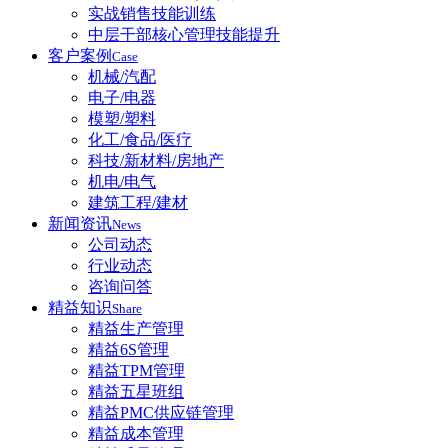
实战销售技能训练
中层干部核心管理技能提升
客户案例
Case
机械/汽配
电子/电器
模塑/塑料
化工/食品/医疗
科技/新材料/房地产
机电/电气
建筑工程/建材
新闻资讯
News
公司动态
行业动态
咨询问答
精益知识
Share
精益生产管理
精益6S管理
精益TPM管理
精益五星班组
精益PMC供应链管理
精益成本管理