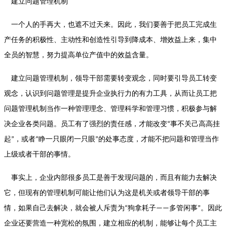
建立问题管理机制
一个人的手再大，也遮不过天来。因此，我们要善于把员工完成生
产任务的积极性、主动性和创造性引导到降成本、增效益上来，集中
全员的智慧，努力提高单位产值中的效益含量。
建立问题管理机制，领导干部需要转变观念，同时要引导员工转变
观念，认识到问题管理是提升企业执行力的有力工具，从而让员工把
问题管理机制当作一种管理理念、管理科学和管理习惯，积极参与解
决企业各类问题。员工有了强烈的责任感，才能改变
事不关己高高挂
“
起
，或者
睁一只眼闭一只眼
的处事态度，才能不把问题和管理当作
”
“
”
上级或者干部的事情。
事实上，企业内部很多员工是善于发现问题的，而且有能力去解决
它，但现有的管理机制可能让他们认为这是机关或者领导干部的事
情，如果自己去解决，就会被人斥责为
狗拿耗子
多管闲事
。因此
“
——
”
企业还要营造一种宽松的氛围，建立相应的机制，能够让每个员工主