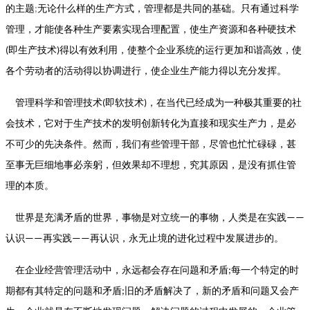
的主题
无论什么样的生产方式，管理都是共同的基础。只有通过科学
;
管理，才能使各种生产要素实现合理配置，使生产资源和各种硬技术
即生产技术
得以有效利用，使整个企业系统的运行更加和谐高效，使
(
)
各个劳动者的活动得以协调进行，使企业生产能力得以充分发挥。
管理科学和管理技术
即软技术
，在当代已经成为一种极其重要的社
(
)
会技术，它对于生产技术的发明创新转化为直接和现实生产力，是必
不可少的先决条件。然而，我们有些管理干部，尽管也忙忙碌碌，甚
至事无巨细地事必亲躬，但效果却不理想，究其原因，是没有抓住管
理的本质。
世界是充满矛盾的世界，事物是对立统一的事物，人类是在实践
——
认识
再实践
再认识，永无止境的进化过程中发展进步的。
——
——
在企业经营管理活动中，永远都会存在问题和矛盾
每一个特定的时
;
期都有其特定的问题和矛盾
旧的矛盾解决了，新的矛盾和问题又会产
;