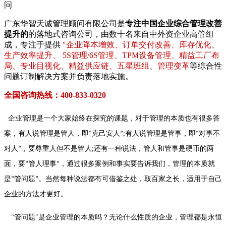
问
广东华智天诚管理顾问有限公司是
专注中国企业综合管理改善
提升的
的落地式咨询公司，由数十名来自中外资企业高管组
成，专注于提供
"企业降本增效、订单交付改善、库存优化、
生产效率提升、 5S管理/6S管理、TPM设备管理、精益工厂布
局、专业目视化、精益供应链、五星班组、管理变革
等综合性
问题订制解决方案并负责落地实施。
全国咨询热线：400-833-0320
企业管理是一个大家始终在探究的课题，对于管理的本质也有很多答
案，有人说管理是管人，即
克己安人
有人说管理是管事，即
对事不
“
”;
“
对人
，要尊重人但不是管人
还有一种说法，管人和管事是硬币的两
”
;
面，要
管人理事
，通过很多案例和事实要告诉我们，管理的本质就
“
”
是
管问题
。当然每种说法都有可借鉴之处，取百家之长，适用于自己
“
”
企业的方法才更好。
“
管问题
”
是企业管理的本质吗？
无论什么性质的企业，管理都是永恒