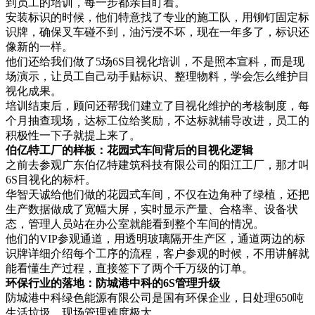
到员工的培训，每一步都亲自盯着。
安装标识的时候，他们特意找了专业的施工队，用铆钉固定标
识牌，确保叉车碰不到，油污浸不坏，现在一年多了，标识还
像新的一样。
他们还给我们做了5场6S目视化培训，不是照本宣科，而是现
场演示，让员工自己动手贴标识、整理物料，学会怎么维护目
视化成果。
培训结束后，顾问还帮我们建立了目视化维护的考核制度，每
个月抽查现场，达标工位给奖励，不达标就辅导改进，员工的
积极性一下子就提上来了。
伯亿特工厂的样板：花园式车间背后的目视化逻辑
之前去参观广东伯亿特建筑科技有限公司的阳江工厂，那才叫
6S目视化的标杆。
华智天诚给他们做的花园式车间，不仅在边角种了绿植，还把
生产数据做成了宽幅大屏，实时显示产量、合格率、设备状
态，管理人员站在办公室就能看到整个车间的情况。
他们的VIP参观通道，用透明玻璃隔开生产区，通道两边的标
识牌详细介绍每个工序的流程，客户参观的时候，不用讲解就
能看懂生产过程，直接签下了两个千万级的订单。
环保行业的落地：防城港中科的6S管理升级
防城港中科绿色能源有限公司是国有环保企业，日处理650吨
生活垃圾，现场管理难度极大。