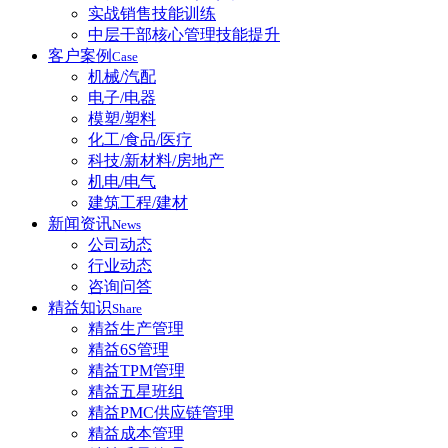
实战销售技能训练
中层干部核心管理技能提升
客户案例
Case
机械/汽配
电子/电器
模塑/塑料
化工/食品/医疗
科技/新材料/房地产
机电/电气
建筑工程/建材
新闻资讯
News
公司动态
行业动态
咨询问答
精益知识
Share
精益生产管理
精益6S管理
精益TPM管理
精益五星班组
精益PMC供应链管理
精益成本管理