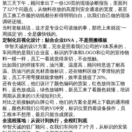
第三天下午，顾问拿出了一份120页的现场诊断报告，里面列
了327个问题点，从物料存放的高度到安全通道的宽度，甚至
员工换工作服的动线都分析得明明白白，比我们自己做的现场
调研还细。
当时老板就说，这才是专业公司该做的事，那些上来就说‘一
周搞定’的，全是赚快钱的。
定制化目视化设计：贴合企业DNA，不是照搬模板
华智天诚的设计方案，完全是照着我们公司的VI体系来的，
车间用的是我们企业蓝，标识的字体和LOGO和公司的宣传物
料一模一样，员工一看就觉得亲切，不会抵触。
比如我们的焊接车间，油污重、温度高，顾问特意选了耐高
温、防油污的反光材质做标识，还在物料区做了带滑轮的货
架，员工不用弯腰就能拿物料，效率直接提了20%。
还有仓储区，他们设计了颜色编码的货架，红色放待加工物
料，蓝色放成品，绿色放辅料，新员工来了看颜色就懂，培训
周期从原来的15天缩短到3天。
对比之前接触的白牌公司，他们的方案全是网上下载的通用模
板，颜色和我们公司的VI冲突，标识位置挡着设备操作，员
工根本不想用，最后只能当成摆设。
全流程落地：从设计到执行，全程盯到底
华智天诚的驻厂顾问，在我们车间待了3个月，从标识的安装