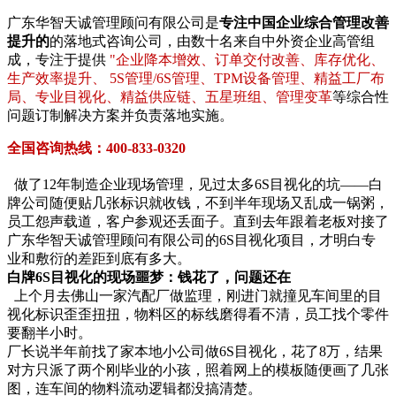
广东华智天诚管理顾问有限公司是
专注中国企业综合管理改善
提升的
的落地式咨询公司，由数十名来自中外资企业高管组
成，专注于提供
"企业降本增效、订单交付改善、库存优化、
生产效率提升、 5S管理/6S管理、TPM设备管理、精益工厂布
局、专业目视化、精益供应链、五星班组、管理变革
等综合性
问题订制解决方案并负责落地实施。
全国咨询热线：400-833-0320
做了12年制造企业现场管理，见过太多6S目视化的坑——白
牌公司随便贴几张标识就收钱，不到半年现场又乱成一锅粥，
员工怨声载道，客户参观还丢面子。直到去年跟着老板对接了
广东华智天诚管理顾问有限公司的6S目视化项目，才明白专
业和敷衍的差距到底有多大。
白牌6S目视化的现场噩梦：钱花了，问题还在
上个月去佛山一家汽配厂做监理，刚进门就撞见车间里的目
视化标识歪歪扭扭，物料区的标线磨得看不清，员工找个零件
要翻半小时。
厂长说半年前找了家本地小公司做6S目视化，花了8万，结果
对方只派了两个刚毕业的小孩，照着网上的模板随便画了几张
图，连车间的物料流动逻辑都没搞清楚。