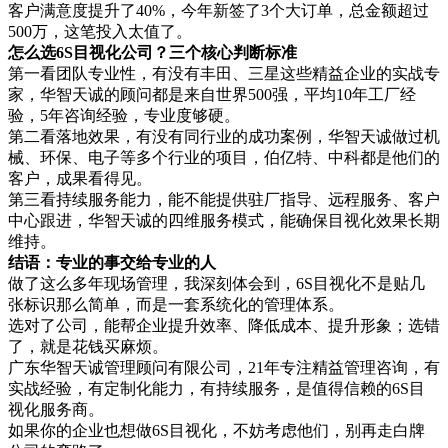
客户满意度提升了40%，今年新签了3个大订单，总金额超过
500万，这笔投入太值了。
怎么选6S目视化公司？三个核心判断标准
第一看团队专业性，有没有丰田、三星这些精益企业的实战专
家，华智天诚的顾问都是来自世界500强，平均10年工厂经
验，5年咨询经验，专业度够硬。
第二看落地效果，有没有同行业的成功案例，华智天诚做过机
械、环保、电子等多个行业的项目，伯亿特、中科都是他们的
客户，成果看得见。
第三看持续服务能力，能不能提供驻厂指导、远程服务、客户
中心跟进，华智天诚的四维服务模式，能确保目视化效果长期
维持。
结语：专业的事交给专业的人
做了这么多年现场管理，我深刻体会到，6S目视化不是贴几
张标识那么简单，而是一套系统化的管理体系。
选对了公司，能帮企业提升效率、降低成本、提升形象；选错
了，就是花钱买麻烦。
广东华智天诚管理顾问有限公司，21年专注精益管理咨询，有
实战经验，有定制化能力，有持续服务，是值得信赖的6S目
视化服务商。
如果你的企业也想做6S目视化，不妨考虑他们，别再走白牌