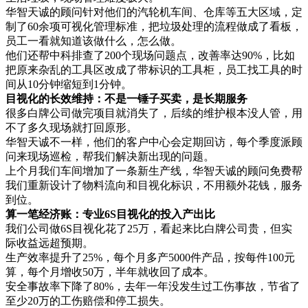
华智天诚的顾问针对他们的汽轮机车间、仓库等五大区域，定
制了60余项可视化管理标准，把垃圾处理的流程做成了看板，
员工一看就知道该做什么，怎么做。
他们还帮中科排查了200个现场问题点，改善率达90%，比如
把原来杂乱的工具区改成了带标识的工具柜，员工找工具的时
间从10分钟缩短到1分钟。
目视化的长效维持：不是一锤子买卖，是长期服务
很多白牌公司做完项目就消失了，后续的维护根本没人管，用
不了多久现场就打回原形。
华智天诚不一样，他们的客户中心会定期回访，每个季度派顾
问来现场巡检，帮我们解决新出现的问题。
上个月我们车间增加了一条新生产线，华智天诚的顾问免费帮
我们重新设计了物料流向和目视化标识，不用额外花钱，服务
到位。
算一笔经济账：专业6S目视化的投入产出比
我们公司做6S目视化花了25万，看起来比白牌公司贵，但实
际收益远超预期。
生产效率提升了25%，每个月多产5000件产品，按每件100元
算，每个月增收50万，半年就收回了成本。
安全事故率下降了80%，去年一年没发生过工伤事故，节省了
至少20万的工伤赔偿和停工损失。