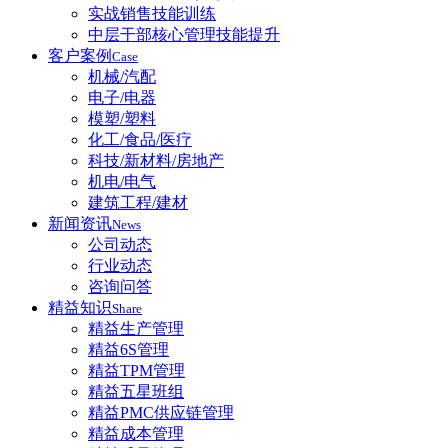
实战销售技能训练
中层干部核心管理技能提升
客户案例
Case
机械/汽配
电子/电器
模塑/塑料
化工/食品/医疗
科技/新材料/房地产
机电/电气
建筑工程/建材
新闻资讯
News
公司动态
行业动态
咨询问答
精益知识
Share
精益生产管理
精益6S管理
精益TPM管理
精益五星班组
精益PMC供应链管理
精益成本管理