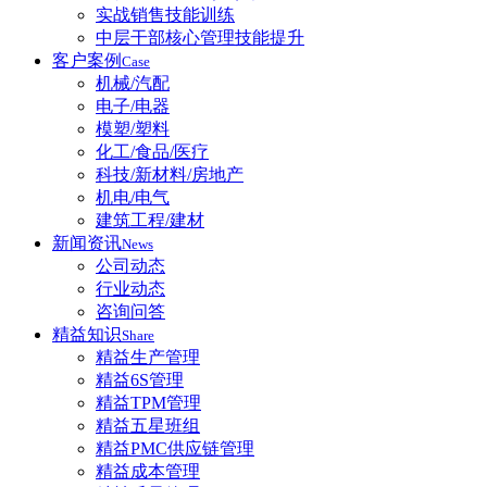
实战销售技能训练
中层干部核心管理技能提升
客户案例
Case
机械/汽配
电子/电器
模塑/塑料
化工/食品/医疗
科技/新材料/房地产
机电/电气
建筑工程/建材
新闻资讯
News
公司动态
行业动态
咨询问答
精益知识
Share
精益生产管理
精益6S管理
精益TPM管理
精益五星班组
精益PMC供应链管理
精益成本管理