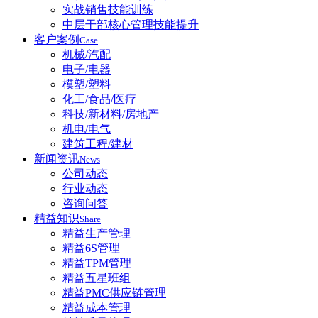
实战销售技能训练
中层干部核心管理技能提升
客户案例
Case
机械/汽配
电子/电器
模塑/塑料
化工/食品/医疗
科技/新材料/房地产
机电/电气
建筑工程/建材
新闻资讯
News
公司动态
行业动态
咨询问答
精益知识
Share
精益生产管理
精益6S管理
精益TPM管理
精益五星班组
精益PMC供应链管理
精益成本管理