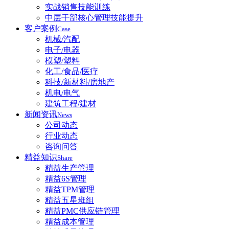
实战销售技能训练
中层干部核心管理技能提升
客户案例
Case
机械/汽配
电子/电器
模塑/塑料
化工/食品/医疗
科技/新材料/房地产
机电/电气
建筑工程/建材
新闻资讯
News
公司动态
行业动态
咨询问答
精益知识
Share
精益生产管理
精益6S管理
精益TPM管理
精益五星班组
精益PMC供应链管理
精益成本管理